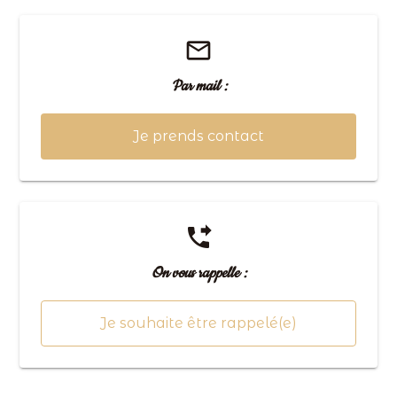
mail_outline
Par mail :
Je prends contact
phone_forwarded
On vous rappelle :
Je souhaite être rappelé(e)