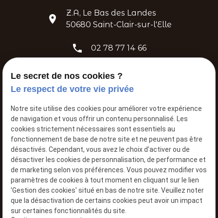
Z.A, Le Bas des Landes
place
50680 Saint-Clair-sur-l'Elle
phone
02 78 77 14 66
mail
contact@atelier-mecanique-de-romain.fr
Le secret de nos cookies ?
Le respect de votre vie privée
Notre site utilise des cookies pour améliorer votre expérience
de navigation et vous offrir un contenu personnalisé. Les
cookies strictement nécessaires sont essentiels au
fonctionnement de base de notre site et ne peuvent pas être
désactivés. Cependant, vous avez le choix d'activer ou de
désactiver les cookies de personnalisation, de performance et
L’atelier mecanique
de marketing selon vos préférences. Vous pouvez modifier vos
Garagiste à
SAINT CLAIR SUR L'ELLE
paramètres de cookies à tout moment en cliquant sur le lien
'Gestion des cookies' situé en bas de notre site. Veuillez noter
que la désactivation de certains cookies peut avoir un impact
sur certaines fonctionnalités du site.