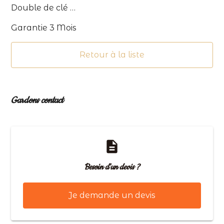
Double de clé …
Garantie 3 Mois
Retour à la liste
Gardons contact
description
Besoin d'un devis ?
Je demande un devis