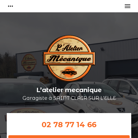
Panneau de gestion des cookies
more_horiz
menu
L’atelier mecanique
Garagiste à
SAINT CLAIR SUR L'ELLE
02 78 77 14 66