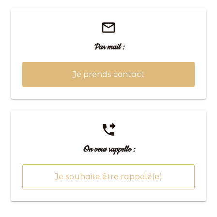
mail_outline
Par mail :
Je prends contact
phone_forwarded
On vous rappelle :
Je souhaite être rappelé(e)