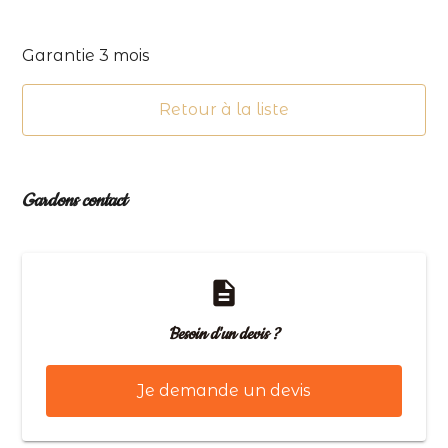
Garantie 3 mois
Retour à la liste
Gardons contact
description
Besoin d'un devis ?
Je demande un devis