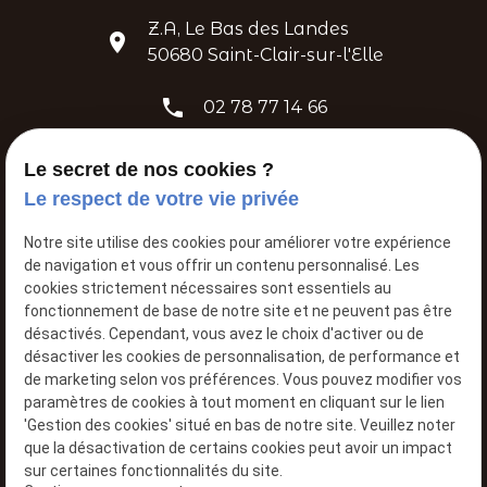
Z.A, Le Bas des Landes
place
50680 Saint-Clair-sur-l'Elle
phone
02 78 77 14 66
mail
contact@atelier-mecanique-de-romain.fr
Le secret de nos cookies ?
Le respect de votre vie privée
Notre site utilise des cookies pour améliorer votre expérience
de navigation et vous offrir un contenu personnalisé. Les
cookies strictement nécessaires sont essentiels au
fonctionnement de base de notre site et ne peuvent pas être
désactivés. Cependant, vous avez le choix d'activer ou de
désactiver les cookies de personnalisation, de performance et
L’atelier mecanique
de marketing selon vos préférences. Vous pouvez modifier vos
Garagiste à
SAINT CLAIR SUR L'ELLE
paramètres de cookies à tout moment en cliquant sur le lien
'Gestion des cookies' situé en bas de notre site. Veuillez noter
que la désactivation de certains cookies peut avoir un impact
sur certaines fonctionnalités du site.