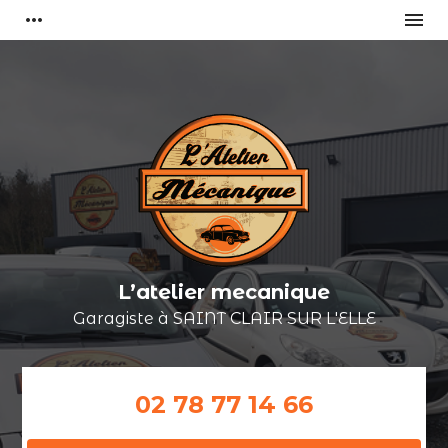
Panneau de gestion des cookies
more_horiz
menu
L’atelier mecanique
Garagiste à
SAINT CLAIR SUR L'ELLE
02 78 77 14 66